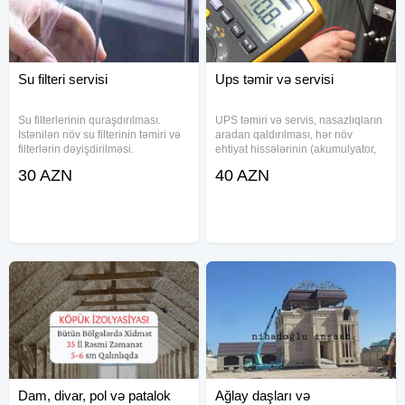
Su filteri servisi
Ups təmir və servisi
Su filterlerinin quraşdırılması.
UPS təmiri və servis, nasazlıqların
Istənilən növ su filterinin təmiri və
aradan qaldırılması, hər növ
filterlərin dəyişdirilməsi.
ehtiyat hissələrinin (akumulyator,
Avadanlıqda olan nasazlıqların
elektron kartlar, platalar, tranzistor
30 AZN
40 AZN
aradan qaldırılması. Membran
və s.) dəyişilməsi. UPS lərə xidmət
deyisfirilmesi Filterlerin
(servis dəstək): müayinə, təmir,
deyisfirilmesi Su filteri
müntəzəm
Dam, divar, pol və patalok
Ağlay daşları və