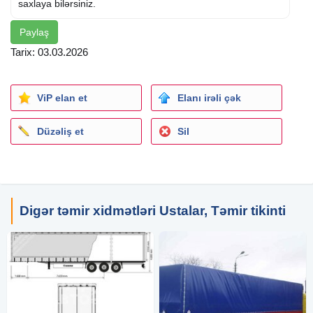
saxlaya bilərsiniz.
Paylaş
Tarix: 03.03.2026
ViP elan et
Elanı irəli çək
Düzəliş et
Sil
Digər təmir xidmətləri Ustalar, Təmir tikinti