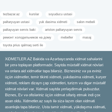
tezbazar.az
kurslar
soyuducu ustasi
paltaryuyan ustasi
yuk dasima xidmeti
salon mebeli
paltayuyan servis baki
ariston paltaryuyan servis
ремонт холодильников на дому
mebeller
masaj
toyota prius qalmaq serti ile
XiDMETLER.AZ Bakida və Azərbaycanda xidmət sahələrini
bir yerə toplayan platformadır. Saytda müxtəlif xidmət növləri
və onlara aid xidmətlər tapa bilərsiz. Biznesiniz və ya eviniz
üçün xidmetler, temir tikinti xidmeti, yukdasima xidmeti, kuryer
xidmeti, reklam dizayn çap xidmetleri, turizm və digər müxtəlif
xidmət növləri var. Xidməti saytda yerləşdirmək pulsuzdur.
Biznes, Ev və ofisləriniz üçün xidmət sifariş etmək indi çox
asan oldu. Xidmetler.az saytı ilə sizə lazım olan xidməti
asanlıqla tapa bilərsiz. Usta təmir xidməti, yükdaşıma xidməti,