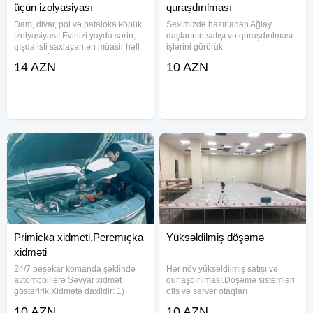
üçün izolyasiyası
quraşdırılması
Dam, divar, pol və pataloka köpük
Seximizdə hazırlanan Ağlay
izolyasiyası! Evinizi yayda sərin,
daşlarının satışı və quraşdırılması
qışda isti saxlayan ən müasir həll
işlərini görürük.
– Köpük İzolyasiyası Enerji və
14 AZN
10 AZN
pulunuza qənaət Rütubətə və küfə
qarşı qoruma Səs-küyün qarşısını
alır 35
Primicka xidmeti.Peremıçka
Yüksəldilmiş döşəmə
xidməti
24/7 peşəkar komanda şəklində
Hər növ yüksəldilmiş satışı və
avtomobillərə Səyyar xidmət
qurlaşdırılması.Döşəmə sistemləri
göstəririk.Xidmətə daxildir: 1)
ofis və server otaqları
Peremıçka 12-24 VOLT(Mühərrikin
üçündür.Falşpol Rusiya və Avropa
10 AZN
10 AZN