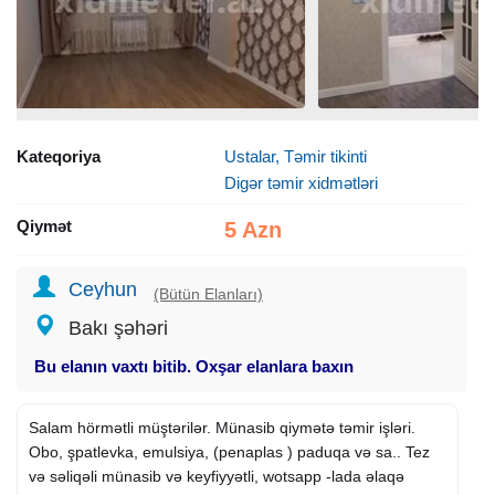
Kateqoriya
Ustalar, Təmir tikinti
Digər təmir xidmətləri
Qiymət
5 Azn
Ceyhun
(Bütün Elanları)
Bakı şəhəri
Bu elanın vaxtı bitib. Oxşar elanlara baxın
Salam hörmətli müştərilər. Münasib qiymətə təmir işləri.
Obo, şpatlevka, emulsiya, (penaplas ) paduqa və sa.. Tez
və səliqəli münasib və keyfiyyətli, wotsapp -lada əlaqə