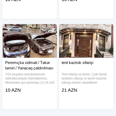
naqillərlə və ya aparatla işə
istehsalıdır.Həmçinin kovralitlərin
salınır.24/7 2) Nasos.(Təkəri hava
döşənməsi.
ilə doldurmaq, kiçik təmir
Peremıçka xidməti / Təkər
tent kazirok sifarişi
təmiri / Yanacaq çatdırılması
7/24 peşəkar komandamızla
Tent sifarişi və təmiri, Çətir təmiri
xidmətinizdəyik Xidmətlərimiz:
tentlərin sifarişi və təmiri kazirok
Mühərrikin işə salınması 12-24 volt
sifarişi evlərin obyektlərin
(peremiçka) Generatorun (dinamo)
qarşısına yuk masinlari, tirlar,
10 AZN
21 AZN
diaqnostikası Çöl şəraitində
pikaplar üçün tentlerin tikilmesi
yüngül təkər təmiri (yamaq) Nasos
restaran ve obyektlerdeki tentlerin
Yanacaq
temiri