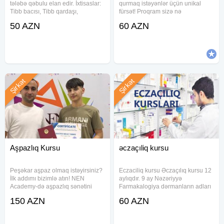
tələbə qəbulu elan edir. İxtisaslar:
qurmaq istəyənlər üçün unikal
Tibb bacısı, Tibb qardaşı,
fürsət! Proqram sizə nə
Əczaçılıq, Laboratoriya,
qazandıracaq? Keyfiyyətli təhsil,
50 AZN
60 AZN
Kosmetologiya, Hicama və s. Bir
praktiki biliklər və diplomlar: 1 il
gün nəzəriyyə bir gün də dövlət
ərzində - 3 ixtisas, 2 diplom 2 il
xəstəxanasında praktika
ərzində - 7 ixtisas, 5
formasında
Şirkət
Şirkət
Aşpazlıq Kursu
əczaçıliq kursu
Peşəkar aşpaz olmaq istəyirsiniz?
Eczaciliq kursu Əczaçılıq kursu 12
İlk addımı bizimlə atın! NEN
aylıqdır. 9 ay Nəzəriyyə
Academy-də aşpazlıq sənətini
Farmakalogiya dərmanların adları
peşəkar şəkildə öyrənin! Dünyanın
tərkibi öyrədilir. 3 ay Apteklərdə
150 AZN
60 AZN
ən məşhur mətbəx sirlərini kəşf
Təcrübə keçirilir. Sonda imtahan
edin, unudulmaz reseptlər
götürülərək Diplom verilir. Qiymet
hazırlayın və karyeranıza güclü bir
60