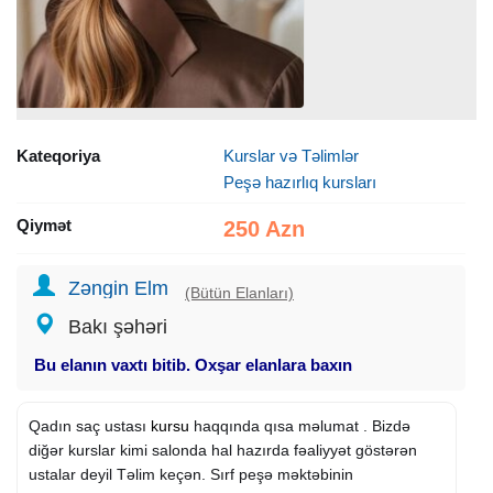
Kateqoriya
Kurslar və Təlimlər
Peşə hazırlıq kursları
Qiymət
250 Azn
Zəngin Elm
(Bütün Elanları)
Bakı şəhəri
Bu elanın vaxtı bitib. Oxşar elanlara baxın
Qadın saç ustası
kursu
haqqında qısa məlumat . Bizdə
diğər kurslar kimi salonda hal hazırda fəaliyyət göstərən
ustalar deyil Təlim keçən. Sırf peşə məktəbinin