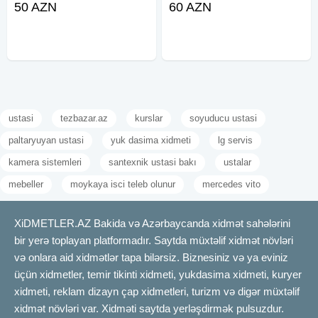
50 AZN
60 AZN
gerçəkləşdirə bilərsiz . Dərslər
kurslar #eczacılıq dərsləri,
Peşəkar müəllimlər tərəfindən
tədris edilir Sərbəst qrafik
ustasi
tezbazar.az
kurslar
soyuducu ustasi
paltaryuyan ustasi
yuk dasima xidmeti
lg servis
kamera sistemleri
santexnik ustasi bakı
ustalar
mebeller
moykaya isci teleb olunur
mercedes vito
XiDMETLER.AZ Bakida və Azərbaycanda xidmət sahələrini
bir yerə toplayan platformadır. Saytda müxtəlif xidmət növləri
və onlara aid xidmətlər tapa bilərsiz. Biznesiniz və ya eviniz
üçün xidmetler, temir tikinti xidmeti, yukdasima xidmeti, kuryer
xidmeti, reklam dizayn çap xidmetleri, turizm və digər müxtəlif
xidmət növləri var. Xidməti saytda yerləşdirmək pulsuzdur.