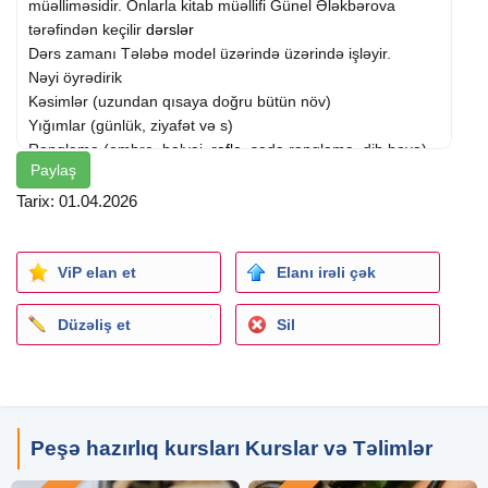
müəlliməsidir. Onlarla kitab müəllifi Günel Ələkbərova
tərəfindən keçilir
dərslər
Dərs zamanı Tələbə model üzərində üzərində işləyir.
Nəyi öyrədirik
Kəsimlər (uzundan qısaya doğru bütün növ)
Yığımlar (günlük, ziyafət və s)
Rəngləmə (ombre, balyaj,
refle
, sadə rəngləmə, dib boya)
Paylaş
Digər (ukladka, buruqlar, hörgülər, saçqıranların
təmizlənməsi və s)
Tarix: 01.04.2026
Bu ay qeydiyyat olan hərkəsə
Keratin kursu HƏDİYYƏ
QEYD: Götürdüyümüz tələbənin öyrənəcəyinə zəmanət
ViP elan et
Elanı irəli çək
veririk
Müddət 3aydır dərslər həftədə 2 dəfə, aylıq ödəniş 250azn
Düzəliş et
Sil
ENDİRİMLİ qiymətdir (dərs vəsaitləri ilə biz təmin edəcəyik
dərs zamanı)
Kursun sonunda Asan xidmet təsdiqli sertifikat və diplom
işlə təmin edirik
Peşə hazırlıq kursları Kurslar və Təlimlər