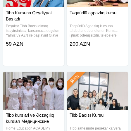
Tibb Kursuna Qeydiyyat
Təqaüdlü aşpazlıq kursu
Başladı
Peşəkar Tibb Bacısı olmaq
Təqaüdlü Aşpazlıq kursuna
istəyirsinizsə, kursumuza qoşulun!
tələbələr qəbul olunur. Kursda
Yalnız 59 AZN ilə başlayın! Əlavə
iştirak ödənişsizdir, tələbələrə
ödənişsiz dərs materialları İşə
təqaüd ödənilir. Kurs Dövlət
59 AZN
200 AZN
yönəldirik Diplom Dərslər Apreldə
Məşğulluq Agentliyinin tabeliyində
başlayacaq
olan Bakı Peşə Hazırlığı Mərkəzi
ilə birgə fəaliyyət əsasında
Şirkət
Tibb kurslari və Əczaçılıq
Tibb Bacısı Kursu
kursları Медицинские
курсы
Home Education ACADEMY
Tibb sahəsində peşəkar karyera