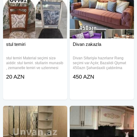
stul temiri
Divan zakazla
stul temiri Material seçimi sizə
Divan Sifarişlə hazırlanır Rəng
aiddir. stul təmiri. stullarin munasib
seçimi var Açılır, Bazalidi Qiymət
, zemanetle temiri ve uzlenmesi
450azn Şəhərdaxili çatdırılma
bosluqlarinin berkidilmesi toplu
pulsuz
20 AZN
450 AZN
sifarisler de goturulur. mebel ustası