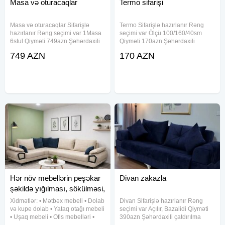
Masa və oturacaqlar
Termo sifarişi
Masa və oturacaqlar Sifarişlə
Termo Sifarişlə hazırlanır Rəng
hazırlanır Rəng seçimi var 1Masa
seçimi var Ölçü 100/160/40sm
6stul Qiyməti 749azn Şəhərdaxili
Qiyməti 170azn Şəhərdaxili
çatdırılma pulsuz
çatdırılma pulsuz
749 AZN
170 AZN
Hər növ mebellərin peşəkar
Divan zakazla
şəkildə yığılması, sökülməsi,
qur
Xidmətlər: • Mətbəx mebeli • Dolab
Divan Sifarişlə hazırlanır Rəng
və kupe dolab • Yataq otağı mebeli
seçimi var Açılır, Bazalidi Qiyməti
• Uşaq mebeli • Ofis mebelləri •
390azn Şəhərdaxili çatdırılma