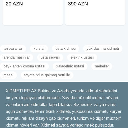
Masa və stullar • Rəf və
pulsuz
20 AZN
390 AZN
komodların yığılması
tezbazar.az
kurslar
usta xidmeti
yuk dasima xidmeti
arenda masinlar
usta servisi
elektrik ustasi
peyk anten krosna ustası
xaladelnik ustasi
mebeller
masaj
toyota prius qalmaq serti ile
XiDMETLER.AZ Bakida və Azərbaycanda xidmət sahələrini
bir yerə toplayan platformadır. Saytda müxtəlif xidmət növləri
və onlara aid xidmətlər tapa bilərsiz. Biznesiniz və ya eviniz
üçün xidmetler, temir tikinti xidmeti, yukdasima xidmeti, kuryer
xidmeti, reklam dizayn çap xidmetleri, turizm və digər müxtəlif
xidmət növləri var. Xidməti saytda yerləşdirmək pulsuzdur.