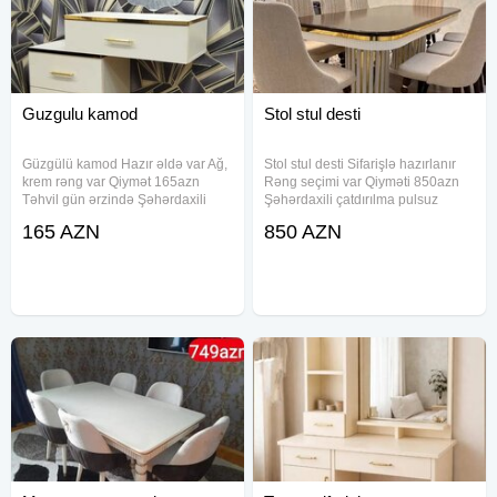
Guzgulu kamod
Stol stul desti
Güzgülü kamod Hazır əldə var Ağ,
Stol stul desti Sifarişlə hazırlanır
krem rəng var Qiymət 165azn
Rəng seçimi var Qiyməti 850azn
Təhvil gün ərzində Şəhərdaxili
Şəhərdaxili çatdırılma pulsuz
çatdırılma pulsuz
165 AZN
850 AZN