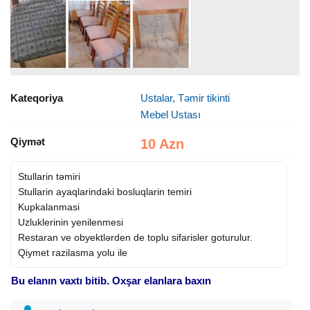
Kateqoriya
Ustalar, Təmir tikinti
Mebel Ustası
Qiymət
10 Azn
Stullarin təmiri
Stullarin ayaqlarindaki bosluqlarin temiri
Kupkalanmasi
Uzluklerinin yenilenmesi
Restaran ve obyektlərden de toplu sifarisler goturulur.
Qiymet razilasma yolu ile
Bu elanın vaxtı bitib. Oxşar elanlara baxın