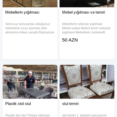
Mebellerin yığılması
Mebel yığılması və təmiri
Servis.az arzusunda olduğunuz
Mebellerin sifarisle yigilmasi
mebellərin ucuz qiymətə əldə
Mebel ustasi Mebel temiri sokulub
etmənizə imkan yaradir.Büdcənizə
yigilmasi Mebellerin zemanetli
uyğun olaraq seçim edə bilərsiniz:
pesekar ustalar tərəfindən serfeli
50 AZN
Mətbəx MEBELİ YATAQ OTAĞİ
qiymete temiri ve sifarisle yigilmasi
MEBELİ QONAQ OTAĞİ MEBELİ
Carpayi sifarisi Dolab ref siyirtme
DƏHLİZ
Plastik stol stul
stul temiri
Plastik stol stul Türkiyə istehsalı
stul temiri 1. stullarin parçasının