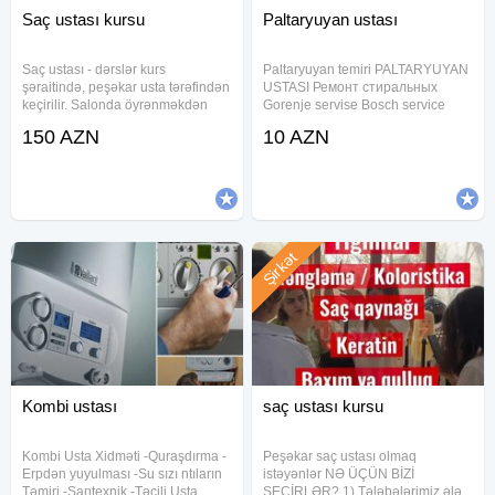
Saç ustası kursu
Paltaryuyan ustası
Saç ustası - dərslər kurs
Paltaryuyan temiri PALTARYUYAN
şəraitində, peşəkar usta tərəfindən
USTASI Ремонт стиральных
keçirilir. Salonda öyrənməkdən
Gorenje servise Bosch service
fərqli olaraq, bizdə usta sırf tələbə
Siemens service Samsung service
150 AZN
10 AZN
ilə məşğul olur. "Qıraqdan
LG service Beko service Arçelik
baxmaqla öyrən"- prinsipi ilə
service Vestel service Regal
yanaşmırıq tələbəyə.
service
Şirkət
Kombi ustası
saç ustası kursu
Kombi Usta Xidməti -Quraşdırma -
Peşəkar saç ustası olmaq
Erpdən yuyulması -Su sızı ntıların
istəyənlər NƏ ÜÇÜN BİZİ
Təmiri -Santexnik -Təcili Usta
SEÇİRLƏR? 1) Tələbələrimiz ələ