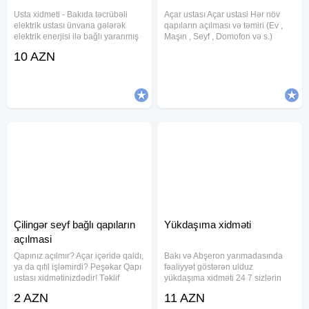
Usta xidmeti - Bakıda təcrübəli
Açar ustası Açar ustasi Hər növ
elektrik ustası ünvana gələrək
qapıların açılması və təmiri (Ev ,
elektrik enerjisi ilə bağlı yaranmış
Maşın , Seyf , Domofon və s.)
problemlərin, güvənlik açıqlarının
Bütün növ zamokların və açarların
10 AZN
aradan qaldırılması, elektrik
təmiri Maşın pultlarının
xətlərinin çəkilməsi, rozetka
hazırlanması və təmiri Açarların
(elektrik çıxışı),
dublikat olunması Əşyalarınıza
Çilingər seyf bağlı qapıların
Yükdaşıma xidməti
açılmasi
Qapınız açılmır? Açar içəridə qaldı,
Bakı və Abşeron yarımadasında
ya da qıfıl işləmirdi? Peşəkar Qapı
fəaliyyət göstərən ulduz
ustası xidmətinizdədir! Təklif
yükdaşıma xidməti 24 7 sizlərin
etdiyimiz xidmətlər: Hər növ
xidmətindədir Mebellerin sökülüb
2 AZN
11 AZN
qapıların açılması - dəmir, taxta,
yığılması Ofislərin daşınması