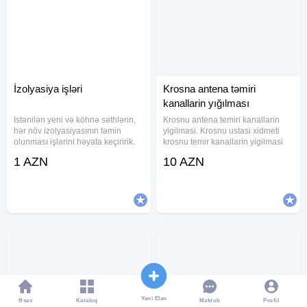
İzolyasiya işləri
Krosna antena təmiri
kanallarin yığılması
Istənilən yeni və köhnə səthlərin,
Krosnu antena temiri kanallarin
hər növ izolyasiyasının təmin
yigilmasi. Krosnu ustasi xidmeti
olunması işlərini həyata keçiririk.
krosnu temir kanallarin yigilmasi
Hovuz, Dam, Divar, Zirzəmi, Su
1 AZN
10 AZN
kanalları, Qanovlar, Su anbarları
və sair. 21-ci əsr Nanoizolyasiya
materiallarımız
Yeni Elan
Əsas
Kataloq
Profil
Məktub