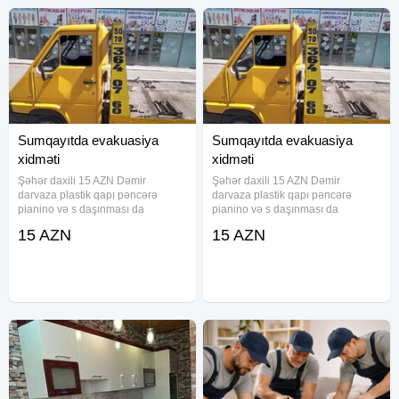
Sumqayıtda evakuasiya
Sumqayıtda evakuasiya
xidməti
xidməti
Şəhər daxili 15 AZN Dəmir
Şəhər daxili 15 AZN Dəmir
darvaza plastik qapı pəncərə
darvaza plastik qapı pəncərə
pianino və s daşınması da
pianino və s daşınması da
mümkündür
mümkündür
15 AZN
15 AZN