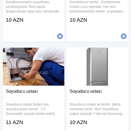
Kondisionerlərin yuyulması,
Kondisioner temiri , Kondisioner
yerdəyişməsi, frion qazla
Ustasi ucuz qiymete. Her növ
doldurulmasi işləri tam zəmanətlə
kondisionerlərin təmiri, yuyulması,
yerinə yetirilir. LG, Simens, Midea,
təmizlənməsi. Kondisioner temiri
10 AZN
10 AZN
Elit, Panasonik, Beko, unionaer,
ustasi Kondisoner temiri ustasi
Samsung, Electrolux, Supermax,
Kandisaner temiri ustasi
Mitsubishi Vestel, Gold,
Kondisaner ustasi
Soyuducu ustası
Soyuducu ustası
Soyuducu ustasi butun nov
Soyuducu ustasi ve temiri. Islere
soyuducularin temiri . 2 il
zemanet verilir. Size Soyuducu
Zemanetle soyudu temiri edirik.
ustasi lazimdir ? ele ise bizezeng
Bütün növ soyudu modelləri ilə
vurun yerinde temir edek.
11 AZN
10 AZN
işləyirik, yerində və düzgün təmir
soyuducu ustasi soyuducu usdası
edirik. Peşəkar xidmət Münasib
xaladenik usdası xaladenik usdasi