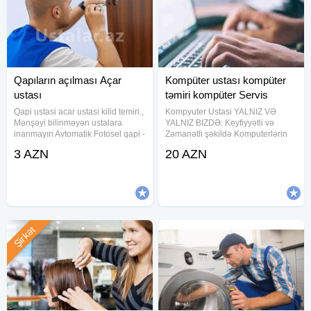
Qapıların açılması Açar
Kompüter ustası kompüter
ustası
təmiri kompüter Servis
Qapi ustasi acar ustasi kilid temiri.,
Kompyuter Ustasi YALNIZ VƏ
Mənşəyi bilinməyən ustalara
YALNIZ BIZDƏ: Keyfiyyətli və
inanmayın Avtomatik Fotosel qapi -
Zəmanətli şəkildə Komputerlərin
radar plata rolik inkoder remen
format olunması, Notebook-larin
3 AZN
20 AZN
blok ptanya Seyf qapi - acar
formatı, Sistemin yenidən tam
zamok rucka sersavin barel Suse
şəkildə yoxlanılması, İstənilən
qapi - motor petle
proqramların yazılması, (ən
Şirkət