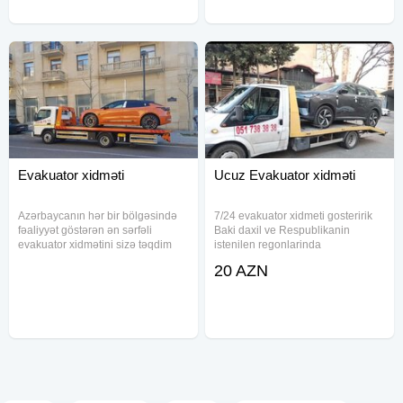
Qarabağda
Evakuator xidməti
Ucuz Evakuator xidməti
Azərbaycanın hər bir bölgəsində
7/24 evakuator xidmeti gosteririk
fəaliyyət göstərən ən sərfəli
Baki daxil ve Respublikanin
evakuator xidmətini sizə təqdim
istenilen regonlarinda
edirik. Müxtəlif növ nəqliyyat
mawinlarimiz movcutdur . Her nov
20 AZN
vasitələri və ağır tonnajlı yüklərin
masinlarin ve texnikalarin
daşınması sahəsində ixtisaslaşmış
dawinmasini mumkundur .
komandamız, hər zaman
Qiymetler munasibdir . evakuator,
Qarabağda