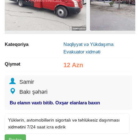
Kateqoriya
Nəqliyyat və Yükdaşıma
Evakuator xidməti
Qiymət
12 Azn
Samir
Bakı şəhəri
Bu elanın vaxtı bitib. Oxşar elanlara baxın
Yüklərin, avtomobillərin sigortalı və təhlükəsiz daşınması
xidmətini
7/24 saat icra edirik
Paylaş