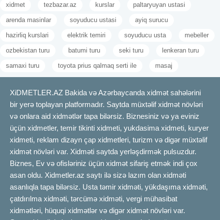
xidmet
tezbazar.az
kurslar
paltaryuyan ustasi
arenda masinlar
soyuducu ustasi
ayiq surucu
hazirliq kurslari
elektrik temiri
soyuducu usta
mebeller
ozbekistan turu
batumi turu
seki turu
lenkeran turu
samaxi turu
toyota prius qalmaq serti ile
masaj
XiDMETLER.AZ Bakida və Azərbaycanda xidmət sahələrini
bir yerə toplayan platformadır. Saytda müxtəlif xidmət növləri
və onlara aid xidmətlər tapa bilərsiz. Biznesiniz və ya eviniz
üçün xidmetler, temir tikinti xidmeti, yukdasima xidmeti, kuryer
xidmeti, reklam dizayn çap xidmetleri, turizm və digər müxtəlif
xidmət növləri var. Xidməti saytda yerləşdirmək pulsuzdur.
Biznes, Ev və ofisləriniz üçün xidmət sifariş etmək indi çox
asan oldu. Xidmetler.az saytı ilə sizə lazım olan xidməti
asanlıqla tapa bilərsiz. Usta təmir xidməti, yükdaşıma xidməti,
çatdırılma xidməti, tərcümə xidməti, vergi mühasibat
xidmətləri, hüquqi xidmətlər və digər xidmət növləri var.