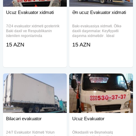
Ucuz Evakuator xidməti
Ən ucuz Evakuator xidməti
7/24 evakuator xidmeti gosteririk
Bakı evakuasiya xidməti. Ölkə
Baki daxil ve Respublikanin
daxili daşınmalar. Keyfiyyətli
istenilen regonlarinda
daşınma xidmətidir . İdeal
mawinlarimiz movcutdur . Her nov
texnikadır. Peşakar sürücüdür.
15 AZN
15 AZN
masinlarin ve texnikalarin
Texnikaların və maşınların
dawinmasini mumkundur .
daşınması mövcuddur. Qarabağa
Qiymetler munasibdir . evakuator,
daşınma mövcuddur. Qarabağın
ucuz evakuator,
bütün
Biləcəri evakuator
Ucuz Evakuator
24/7 Evakuator Xidməti Yolun
Ölkədaxili və Beynəlxalq