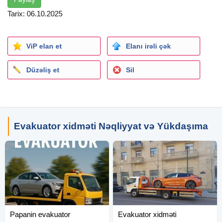
Tarix: 06.10.2025
ViP elan et
Elanı irəli çək
Düzəliş et
Sil
Evakuator xidməti Nəqliyyat və Yükdaşıma
Papanin evakuator
Evakuator xidməti